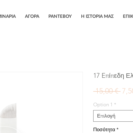
ΙΝΑΡΙΑ
ΑΓΟΡΑ
ΡΑΝΤΕΒΟΥ
Η ΙΣΤΟΡΙΑ ΜΑΣ
ΕΠΙ
17 Eπίπεδη Ε
Καν
 15,00 € 
7,5
τιμ
Option 1
*
Επιλογή
Ποσότητα
*