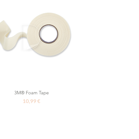
3M® Foam Tape
Τιμή
10,99 €