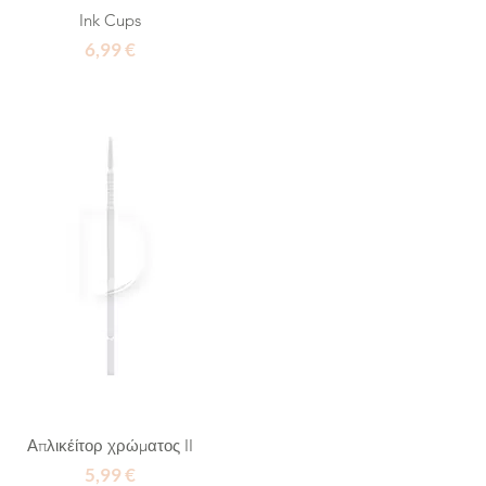
Ink Cups
Τιμή
6,99 €
Απλικέίτορ χρώματος II
Τιμή
5,99 €