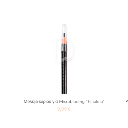
Μολύβι κεριού για Microblading "Fineline῾
Α
Τιμή
9,99 €