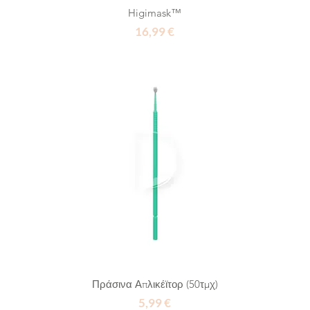
Higimask™
Τιμή
16,99 €
Πράσινα Απλικέϊτορ (50τμχ)
Τιμή
5,99 €