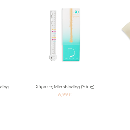
ading
Χάρακες Microblading (30τμχ)
Τιμή
6,99 €