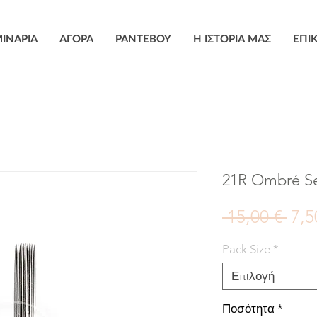
ΙΝΑΡΙΑ
ΑΓΟΡΑ
ΡΑΝΤΕΒΟΥ
Η ΙΣΤΟΡΙΑ ΜΑΣ
ΕΠΙ
21R Ombré Se
Καν
 15,00 € 
7,5
τιμ
Pack Size
*
Επιλογή
Ποσότητα
*